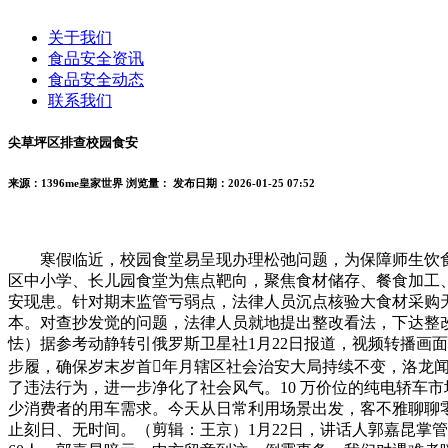
关于我们
食品安全资讯
食品安全动态
联系我们
尖草坪区排查校园食安
来源：1396me皇家世界
浏览量：
发布日期：2026-01-25 07:52
寒假临近，校园食堂易呈现办理松弛问题，为保障师生饮食平
区中小学、长儿园食堂为焦点靶向，聚焦食材储存、餐食加工
安现患。针对期末监管亏弱点，法律人员沉点核验大食材采购
本。对查抄发觉的问题，法律人员就地提出整改看法，下达整改
怯）据参考动静转引俄罗斯卫星社1月22日报道，视频转播画面
步履，确保岁末岁首年月辖区社会治安大局持续不变，洛龙
了违法行为，进一步净化了社会风气。10 万价位的纯电轿车
少消费者的用车需求。今天从日常利用场景出发，客不雅聊聊零
止刻日、无时间。（剪辑：王京）1月22日，讲话人郭嘉昆掌