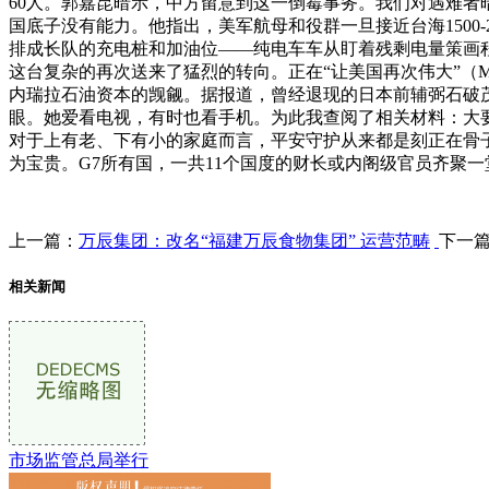
60人。郭嘉昆暗示，中方留意到这一倒霉事务。我们对遇难者
国底子没有能力。他指出，美军航母和役群一旦接近台海1500-
排成长队的充电桩和加油位——纯电车车从盯着残剩电量策画程，
这台复杂的再次送来了猛烈的转向。正在“让美国再次伟大”（
内瑞拉石油资本的觊觎。据报道，曾经退现的日本前辅弼石破
眼。她爱看电视，有时也看手机。为此我查阅了相关材料：大要
对于上有老、下有小的家庭而言，平安守护从来都是刻正在骨
为宝贵。G7所有国，一共11个国度的财长或内阁级官员齐聚
上一篇：
万辰集团：改名“福建万辰食物集团” 运营范畴
下一
相关新闻
市场监管总局举行