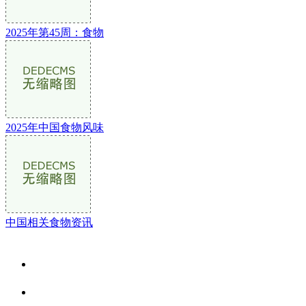
2025年第45周：食物
2025年中国食物风味
中国相关食物资讯
关于我们
食品安全资讯