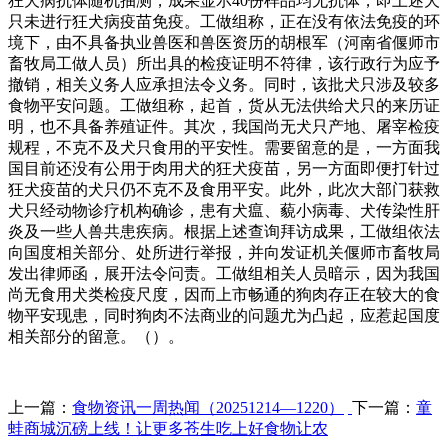
狂犬病抗体随机抽测，成果显示40份样品均无抗体，即上述犬
只未进行狂犬病疫苗免疫。工做组称，正在没有依法免疫的环
境下，由不具备执业兽医和兽医资历的胡根军（河南省偃师市
畜牧局工做人员）所出具的检疫证明不符律，该行政行为应予
撤销，相关义务人应承担法令义务。同时，该批犬只涉及较多
食物平安问题。工做组称，起首，货从无法供给犬只的来历证
明，也不具备养殖证件。其次，我国尚无犬只产地、屠宰检疫
规程，不克不及犬只食用的平安性。需要留意的是，一方面我
国目前还没有公用于肉用犬的狂犬疫苗，另一方面即便打针过
狂犬疫苗的犬只仍不克不及食用平安。此外，此次大部门获救
犬只经动物诊疗机构确诊，患有犬瘟、藐小病毒、犬传染性肝
炎及一些人兽共患疾病。根据上述查询拜访成果，工做组依法
向国度相关部分、处所进行举报，并向发证机关偃师市畜牧局
发出律师函，展开法令问责。工做组相关人员暗示，因为我国
尚无食用犬类检疫尺度，因而上市畅通的狗肉存正在较大的食
物平安现患，同时狗肉不法商业的问题尤为凸起，应惹起国度
相关部分的留意。（）。
上一篇：
食物资讯一周热闻（20251214—1220）
下一篇：
童
蛙商城沉磅上线！让更多苍生吃上好食物让农