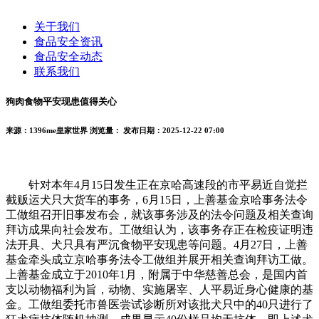
关于我们
食品安全资讯
食品安全动态
联系我们
狗肉食物平安现患值得关心
来源：1396me皇家世界
浏览量：
发布日期：2025-12-22 07:00
针对本年4月15日发生正在京哈高速段的市平易近自觉拦
截贩运犬只大货车的事务，6月15日，上善基金京哈事务法令
工做组召开旧事发布会，就该事务涉及的法令问题及相关查询
拜访成果向社会发布。工做组认为，该事务存正在检疫证明违
法开具、犬只具有严沉食物平安现患等问题。4月27日，上善
基金牵头成立京哈事务法令工做组并展开相关查询拜访工做。
上善基金成立于2010年1月，附属于中华慈善总会，是国内首
支以动物福利为旨，动物、实施屠宰、人平易近身心健康的基
金。工做组委托市兽医尝试诊断所对该批犬只中的40只进行了