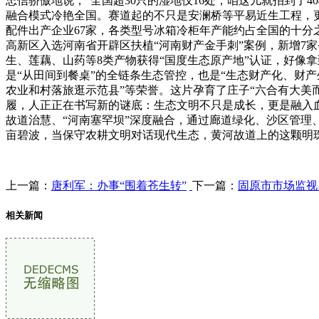
忠信骄傲地说，“全国超30只的湿地仅16处，咱这儿就拍到了4
融合模式冷艳全国。赛道起的不只是安澜桥等平易近生工程，
配件出产企业67家，各类型号冰箱冷柜年产能约占全国的十分
高新区入选河南省开辟区扶植“河南财产金手刺”案例，新增7
生、莲藕、山药等8类产物获得“国度生态原产地”认证，好像
是“从田间到餐桌”的全链条生态管控，也是“生态财产化、财产
农业和村落旅逛示范县”等荣誉。这片孕育了庄子“六合有大美
履，人正正在书写新的谜底：生态文明不只是成长，更是融入
故道治慧、“河南塞罕坝”深度融合，通过廊道绿化、沙区管理
亩碧波，当保守农耕文明对话现代生态，黄河故道上的这颗明
上一篇：
唐利军：办事“围着苍生转”
下一篇：
固原市市场监视
相关新闻