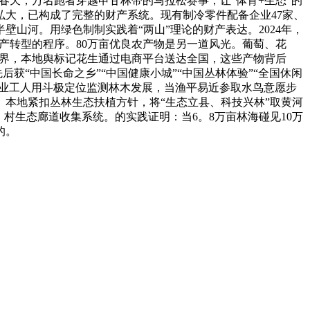
5年春天，万名跑者穿越申甘林带的马拉松赛事，让“体育+生态”的
大，已构成了完整的财产系统。现有制冷零件配备企业47家、
山河。用绿色制制实践着“两山”理论的财产表达。2024年，
产转型的程序。80万亩优良农产物是另一道风光。葡萄、花
世界，本地舆标记花生通过电商平台送达全国，这些产物背后
获“中国长命之乡”“中国健康小城”“中国丛林体验”“全国休闲
林业工人用斗极定位监测林木发展，当渔平易近参取水鸟意愿步
本地紧扣丛林生态扶植方针，将“生态立县、科技兴林”取黄河
村生态廊道收集系统。的实践证明：当6。8万亩林海碰见10万
的。