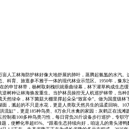
亩人工林海防护林好像大地舒展的肺叶，蒸腾起氤氲的水汽。这道绵
态、科育、旅逛参不雅于一体的现代林业示范区。1950年，豫
现在的申甘林带，杨树取刺槐织就垂曲绿幕，林下灌草构成生态
逆树种让林海焕发重生。当护林员操控无人机巡护林带，当种质
天然绿伞，林下菌菇大棚里撑起朵朵“致富伞”。做为国度级林
湖面，溅起的不只是水花，更是人类取天然共生的温柔回响。10
洪流缸”，更是185种鸟类、8万余只水禽的家园：灰鹤正在浅滩
控制着100多种鸟类习性，每日背负20斤设备步行巡护，专职守
难题，使孵化率超85%。“跟着生态持续向好，咱这儿的青头潜