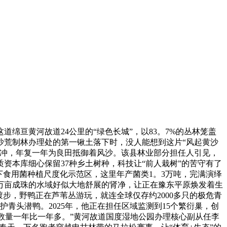
亘黄河故道24公里的“绿色长城”，以83。7%的丛林笼盖
东沙荒制林办理处的第一锹土落下时，没人能想到这片“风起黄沙
缓冲，年复一年为良田抵御着风沙。该县林业部分担任人引见，
资本库细心保留37种乡土树种，科技让“前人栽树”的苦守有了
下食用菌种植尺度化示范区，这里年产菌类1。3万吨，完满演绎
万亩成珠的水域好似大地舒展的肾净，让正在豫东平原焕发着生
踱步，野鸭正在芦苇丛游玩，就连全球仅存约2000多只的极危青
护青头潜鸭。2025年，他正在担任区域监测到15个繁衍巢，创
鸭数量一年比一年多。”黄河故道国度湿地公园办理核心副从任李