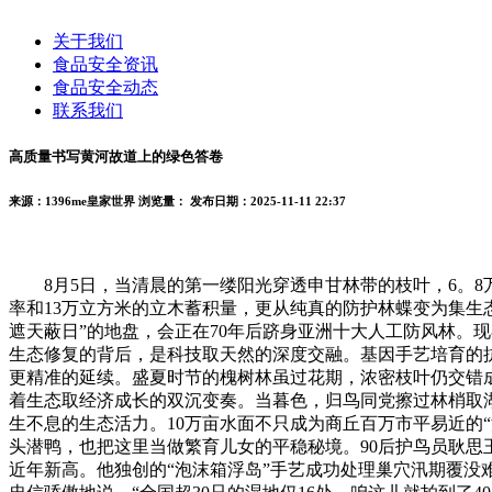
关于我们
食品安全资讯
食品安全动态
联系我们
高质量书写黄河故道上的绿色答卷
来源：1396me皇家世界
浏览量：
发布日期：2025-11-11 22:37
8月5日，当清晨的第一缕阳光穿透申甘林带的枝叶，6。8万
率和13万立方米的立木蓄积量，更从纯真的防护林蝶变为集生
遮天蔽日”的地盘，会正在70年后跻身亚洲十大人工防风林。
生态修复的背后，是科技取天然的深度交融。基因手艺培育的抗
更精准的延续。盛夏时节的槐树林虽过花期，浓密枝叶仍交错成
着生态取经济成长的双沉变奏。当暮色，归鸟同党擦过林梢取
生不息的生态活力。10万亩水面不只成为商丘百万市平易近的“
头潜鸭，也把这里当做繁育儿女的平稳秘境。90后护鸟员耿思玉
近年新高。他独创的“泡沫箱浮岛”手艺成功处理巢穴汛期覆没