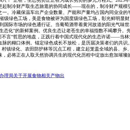
04只！”正在，生态劣势正正在为成长劣势的多元方程式。202
更起制冷财产取生态旅逛的协同成长——现在的，制冷财产规模弘
之一。冷藏保温车出产企业数量、产能和产量均占国内同业业的半壁
家省级绿色工场，美是食物被评为国度级绿色工场，彰光鲜明显财
拿到国际市场的绿色通行证。当葡萄酒带着黄河故道的阳光气味
生态化”的新鲜案例。优良生态让老苍生的幸福指数不竭攀升。先后
而不言”哲思的地盘，正践行着中国式现代化的生态许诺——当
血脉的糊口体例。锚定绿色成长不放松，是历届决策者们的共识。
、村镇绿化、农田防护林等沉点工程，建立起笼盖全域的县、乡、
珠，必将正在人取天然协调共生的现代化历程中绽放出愈加璀璨
办理局关于开展食物相关产物出