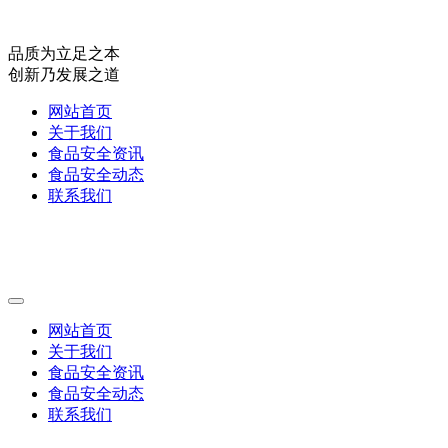
品质为立足之本
创新乃发展之道
网站首页
关于我们
食品安全资讯
食品安全动态
联系我们
网站首页
关于我们
食品安全资讯
食品安全动态
联系我们