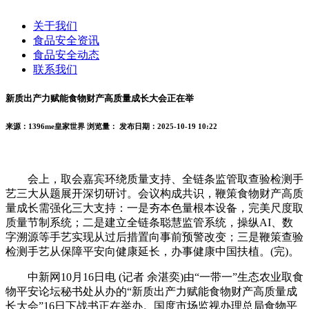
关于我们
食品安全资讯
食品安全动态
联系我们
新质出产力赋能食物财产高质量成长大会正在举
来源：1396me皇家世界
浏览量：
发布日期：2025-10-19 10:22
会上，取会嘉宾环绕质量支持、全链条监管取查验检测手
艺三大从题展开深切研讨。会议构成共识，鞭策食物财产高质
量成长需强化三大支持：一是夯本色量根本设备，完美尺度取
质量节制系统；二是建立全链条聪慧监管系统，操纵AI、数
字溯源等手艺实现从过后措置向事前预警改变；三是鞭策查验
检测手艺从保障平安向健康延长，办事健康中国扶植。(完)。
中新网10月16日电 (记者 余湛奕)由“一带一”生态农业取食
物平安论坛秘书处从办的“新质出产力赋能食物财产高质量成
长大会”16日下战书正在举办。国度市场监视办理总局食物平