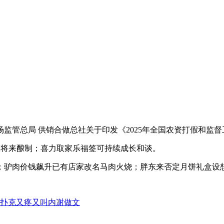
监管总局 供销合做总社关于印发《2025年全国农资打假和监督工
设将来酿制；喜力取家乐福签可持续成长和谈。
肉价钱飙升已有店家改名马肉火烧；胖东来否定月饼礼盒设想费达
打扑克又疼又叫内㓔做文