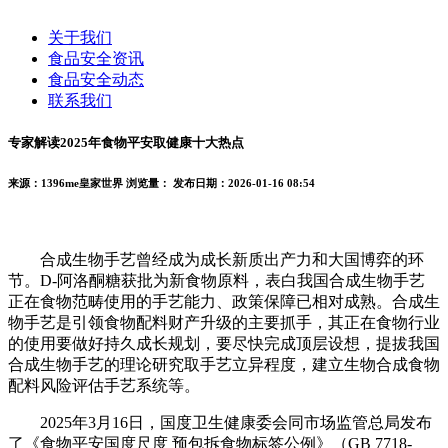
关于我们
食品安全资讯
食品安全动态
联系我们
专家解读2025年食物平安取健康十大热点
来源：1396me皇家世界
浏览量：
发布日期：2026-01-16 08:54
合成生物手艺曾经成为成长新质出产力和大国博弈的环
节。D-阿洛酮糖获批为新食物原料，表白我国合成生物手艺
正在食物范畴使用的手艺能力、政策保障已相对成熟。合成生
物手艺是引领食物配料财产升级的主要抓手，其正在食物行业
的使用要做好持久成长规划，要尽快完成顶层设想，提拔我国
合成生物手艺的理论研究取手艺立异程度，建立生物合成食物
配料风险评估手艺系统等。
2025年3月16日，国度卫生健康委会同市场监管总局发布
了《食物平安国度尺度 预包拆食物标签公例》（GB 7718-