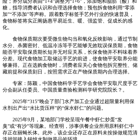
险；养分成分表由“1+4”调整为“1+6”，添加饱和脂肪（酸）和
糖，指导消费者认识和合理选择食物；预包拆食物利用“零添
加”“不添加”等声称。跟着数字标签手艺外行业的快速普及，
食物标签将实正阐扬惠平易近生、暖、强监管、促成长的感
化。
食物保质期次要受微生物勾当和氧化反映影响，通过节制
水分、杀菌密封、低温冷冻等手艺能够无效耽误保质期，食物
能否平安取保质期长短并无对应关系，长保食物并不料味着养
分差。现代食物加工取储运手艺的前进，使食物平安取养分能
够兼得。正在选购食物时，消费者应关心食物包拆完整性、储
藏前提和保质刻日，按照需求正在产物保质期内合理选择。
专家：陈颖，中国食物科学手艺学会食物平安取尺度手艺
分会副从任委员、中国质量查验检测科学研究院院长？。
2025年“315”晚会了部门水产加工企业通过超限量利用保
水剂出产出“水比货压秤”的“保水虾仁”的问题。
2025年9月，某地部门学校呈现午餐中虾仁炒蛋“发
臭”或“有沙”等现象。经查明，涉事供餐企业所用原料虾仁中
存正在丽蝇长体。此外，该企业还存正在原料未按操做规范清
洗就间接入锅焯水制做菜品的环境。