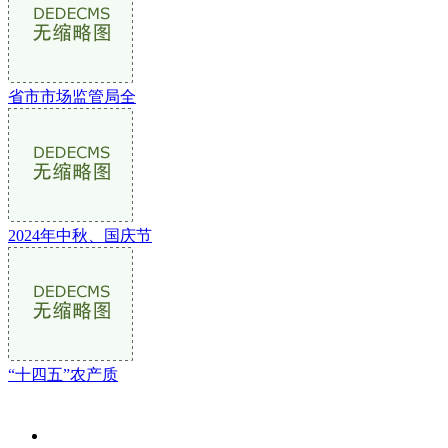
省市市场监管局全
2024年中秋、国庆节
“十四五”农产质
关于我们