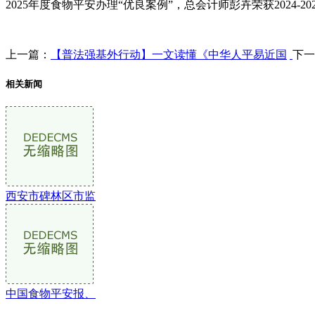
2025年度食物平安办理“优良案例”，总会计师彭卉荣获2024-
上一篇：
【普法强基外行动】一文读懂《中华人平易近国
下一
相关新闻
西安市碑林区市监
中国食物平安报、