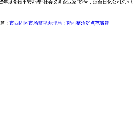
2025年度食物平安办理“社会义务企业家”称号，烟台日化公司总司理
篇：
市西固区市场监视办理局：靶向整治沉点范畴建