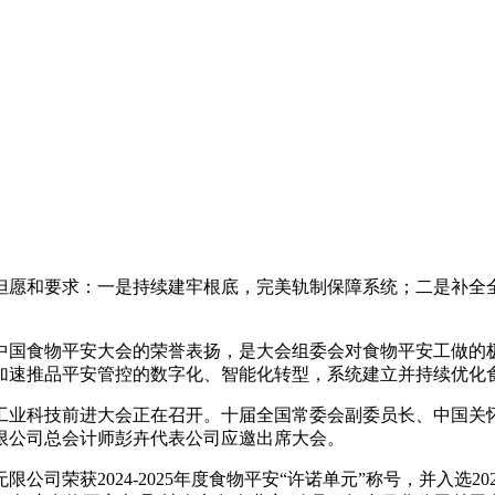
愿和要求：一是持续建牢根底，完美轨制保障系统；二是补全全
国食物平安大会的荣誉表扬，是大会组委会对食物平安工做的极
加速推品平安管控的数字化、智能化转型，系统建立并持续优化
物工业科技前进大会正在召开。十届全国常委会副委员长、中国
限公司总会计师彭卉代表公司应邀出席大会。
2024-2025年度食物平安“许诺单元”称号，并入选2024-