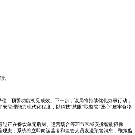
读。
平稳，预警功能初见成效。下一步，该局将持续优化办事行动，
平安管理能力现代化程度，以科技”慧眼“取监管”匠心“建牢食物
通过正在餐饮单元后厨、运营场合等环节区域安拆智能摄像
险现患，系统将立即向运营者和监管人员发送预警消息，鞭策监