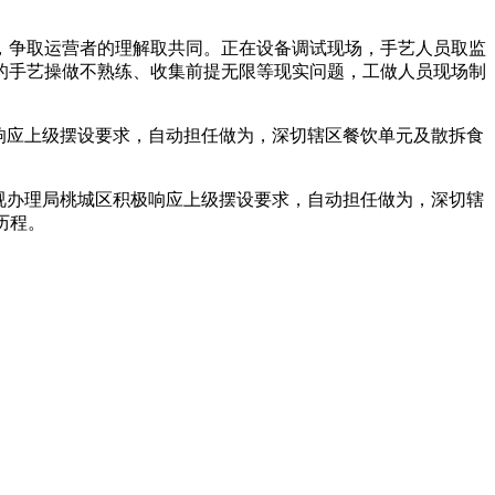
争取运营者的理解取共同。正在设备调试现场，手艺人员取监
的手艺操做不熟练、收集前提无限等现实问题，工做人员现场制
响应上级摆设要求，自动担任做为，深切辖区餐饮单元及散拆食
视办理局桃城区积极响应上级摆设要求，自动担任做为，深切辖
历程。