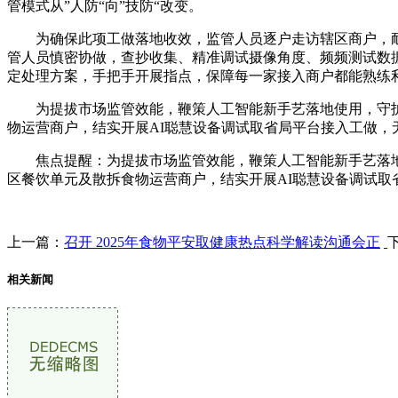
管模式从”人防“向”技防“改变。
为确保此项工做落地收效，监管人员逐户走访辖区商户，耐
管人员慎密协做，查抄收集、精准调试摄像角度、频频测试数
定处理方案，手把手开展指点，保障每一家接入商户都能熟练
为提拔市场监管效能，鞭策人工智能新手艺落地使用，守护平
物运营商户，结实开展AI聪慧设备调试取省局平台接入工做，
焦点提醒：为提拔市场监管效能，鞭策人工智能新手艺落地使
区餐饮单元及散拆食物运营商户，结实开展AI聪慧设备调试
上一篇：
召开 2025年食物平安取健康热点科学解读沟通会正
相关新闻