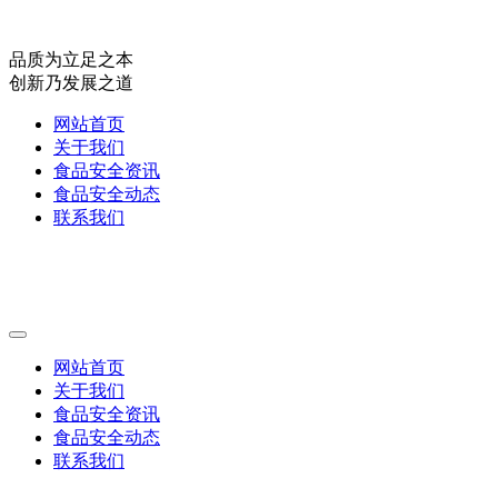
品质为立足之本
创新乃发展之道
网站首页
关于我们
食品安全资讯
食品安全动态
联系我们
网站首页
关于我们
食品安全资讯
食品安全动态
联系我们