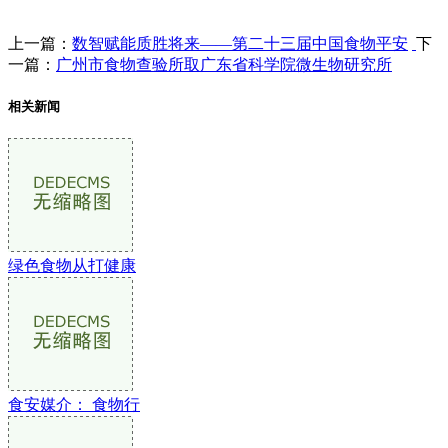
上一篇：
数智赋能质胜将来——第二十三届中国食物平安
下
一篇：
广州市食物查验所取广东省科学院微生物研究所
相关新闻
绿色食物从打健康
食安媒介： 食物行