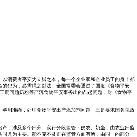
以消费者平安为立脚之本，每一个企业家和企业员工的身上都
命的犯为，必需绳之以法。全国常委会通过了国度《食物平安
对三鹿问题奶粉等严沉食物平安事务出的凸起问题，对《食物平
罕用准绳，处理食物平安出产添加剂问题；三是要求国务院放
产，涉及多个部分，实行分段监管：奶农、奶坐，由农业部监
共同尤为主要。能不克不及正在监管方面有所，由同一的部分一