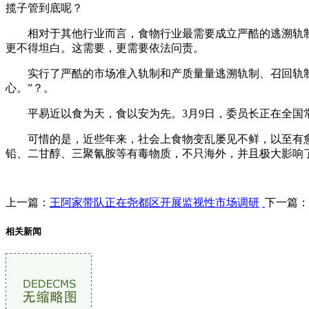
揽子管到底呢？
相对于其他行业而言，食物行业最需要成立严酷的逃溯轨制
更不得坦白。这需要，更需要依法问责。
实行了严酷的市场准入轨制和产质量量逃溯轨制、召回轨制，
心。”？。
平易近以食为天，食以安为先。3月9日，委员长正在全国常
可惜的是，近些年来，社会上食物变乱屡见不鲜，以至有愈
铅、二甘醇、三聚氰胺等有毒物质，不只海外，并且极大影响
上一篇：
王阿家带队正在尧都区开展监视性市场调研
下一篇：
相关新闻