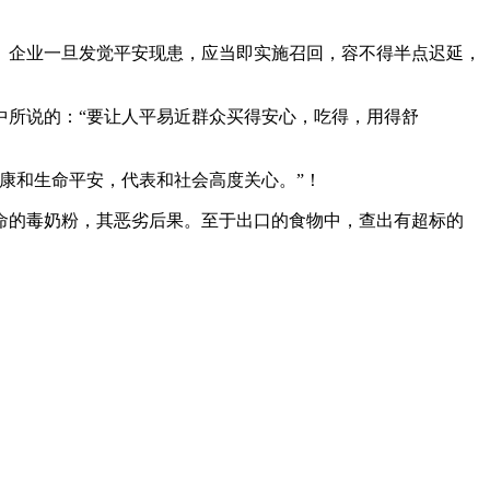
企业一旦发觉平安现患，应当即实施召回，容不得半点迟延，
所说的：“要让人平易近群众买得安心，吃得，用得舒
康和生命平安，代表和社会高度关心。”！
的毒奶粉，其恶劣后果。至于出口的食物中，查出有超标的