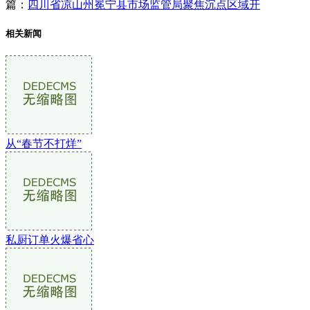
篇：
四川省凉山州冕宁县市场监管局聚焦沉点区域开
相关新闻
从“春节不打烊”
私厨订单火爆省心