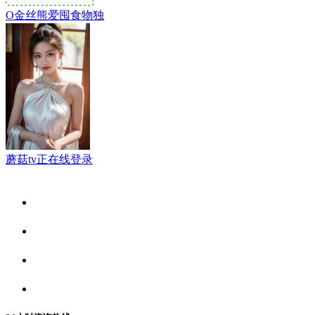
O金丝熊爱囤食物独
蘑菇tv正在线登录
关于我们
食品安全资讯
食品安全动态
联系我们