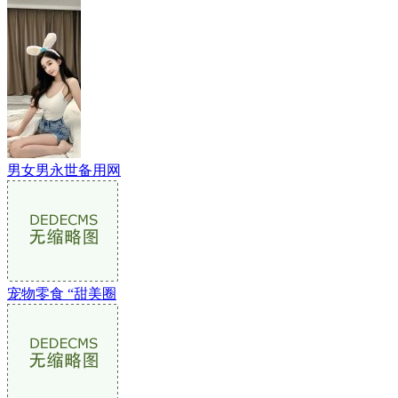
男女男永世备用网
宠物零食 “甜美圈