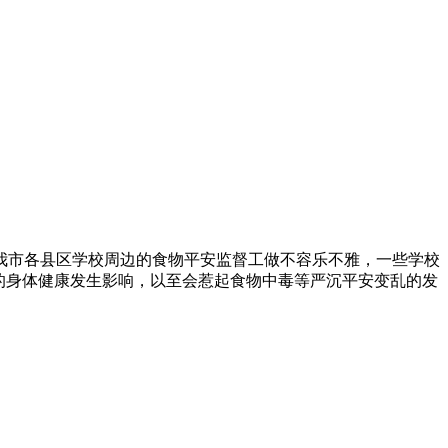
市各县区学校周边的食物平安监督工做不容乐不雅，一些学校
的身体健康发生影响，以至会惹起食物中毒等严沉平安变乱的发