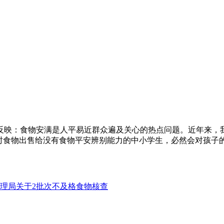
映：食物安满是人平易近群众遍及关心的热点问题。近年来，我
过时食物出售给没有食物平安辨别能力的中小学生，必然会对孩子
理局关于2批次不及格食物核查