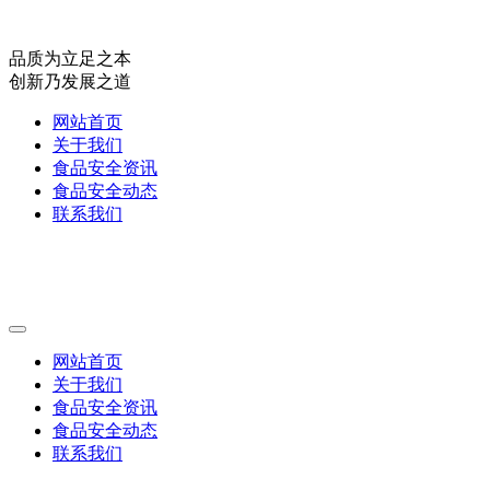
品质为立足之本
创新乃发展之道
网站首页
关于我们
食品安全资讯
食品安全动态
联系我们
网站首页
关于我们
食品安全资讯
食品安全动态
联系我们