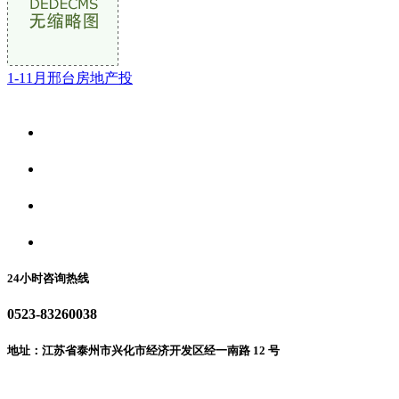
1-11月邢台房地产投
关于我们
食品安全资讯
食品安全动态
联系我们
24小时咨询热线
0523-83260038
地址：江苏省泰州市兴化市经济开发区经一南路 12 号