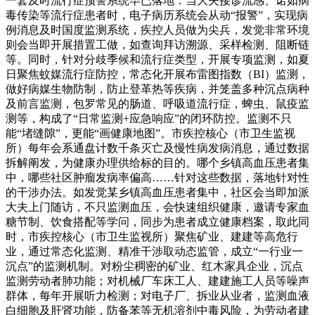
一套及时流行症预警系统早已落地：当大夫接诊流感、诺如病
毒传染等流行症患者时，电子病历系统会从动“报警”，实现病
例消息及时国度监测系统，疾控人员做为尖兵，发觉非常环境
则会当即开展措置工做，如查询拜访溯源、采样检测、阻断链
等。同时，针对分歧季候和流行症类型，开展专项监测，如夏
日聚焦蚊媒流行症防控，常态化开展布雷图指数（BI）监测，
做好病媒生物防制，防止登革热等疾病，并笼盖多种沉点病种
及前言监测，包罗常见的肠道、呼吸道流行症，蜱虫、鼠疫监
测等，构成了“日常监测+应急响应”的闭环防控。监测不只
能“堵缝隙”，更能“画健康地图”。市疾控核心（市卫生监视
所）每年会系通盘计数千条灭亡及慢性病发病消息，通过数据
拆解阐发，为健康办理供给标的目的。哪个乡镇高血压患者集
中，哪些社区肿瘤发病率偏高……针对这些数据，落地针对性
的干涉办法。如发觉某乡镇高血压患者集中，社区会当即加派
大夫上门随访，不只监测血压，会快速组织健康，邀请专家血
糖节制、饮食搭配等学问，同步为患者成立健康档案，取此同
时，市疾控核心（市卫生监视所）聚焦矿业、建建等高危行
业，通过常态化监测、精准干涉取动态监管，成立“一行业一
沉点”的监测机制。对粉尘稠密的矿业、红木家具企业，沉点
监测劳动者肺功能；对机械厂车床工人、建建施工人员等噪声
群体，每年开展听力检测；对电子厂、拆业从业者，监测血液
白细胞及肝肾功能，防备苯等无机溶剂中毒风险，为劳动者建